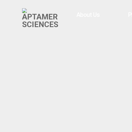
About Us
P