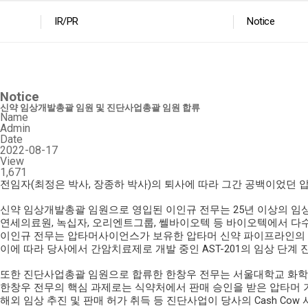
IR/PR
Notice
Notice
신약 임상개발총괄 임원 및 진단사업총괄 임원 합류
Name
Admin
Date
2022-08-17
View
1,671
전임자
(
최정은 박사
,
장종하 박사
)
의 퇴사에 따라 그간 공백이었던
신약 임상개발총괄 임원으로 영입된 이인규 전무는
25
년 이상의 임
연세의료원
,
녹십자
,
오리엔트그룹
,
쎌바이오텍 등 바이오텍에서 다수
이인규 전무는 압타머사이언스가 보유한 압타머 신약 파이프라인의 
이에 따라 당사에서 간암치료제로 개발 중인
AST-201
의 임상 단계 
또한 진단사업총괄 임원으로 합류한 한창우 전무는 서울대학교 화학
한창우 전무의 핵심 과제로는 식약처에서 판매 승인을 받은 압타머 
해외 임상 추진 및 판매 허가 취득 등 진단사업이 당사의
Cash Cow