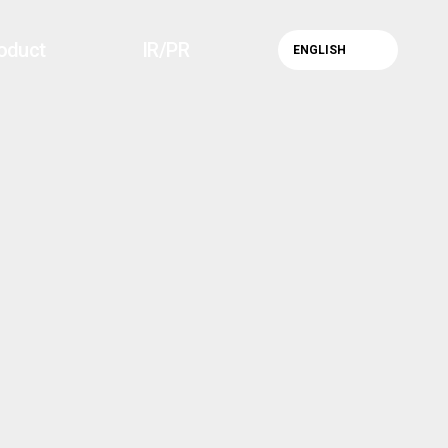
oduct
IR/PR
ENGLISH