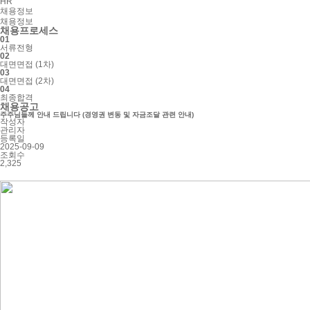
HR
채용정보
채용정보
채용프로세스
01
서류전형
02
대면면접
(1차)
03
대면면접
(2차)
04
최종합격
채용공고
주주님들께 안내 드립니다 (경영권 변동 및 자금조달 관련 안내)
작성자
관리자
등록일
2025-09-09
조회수
2,325