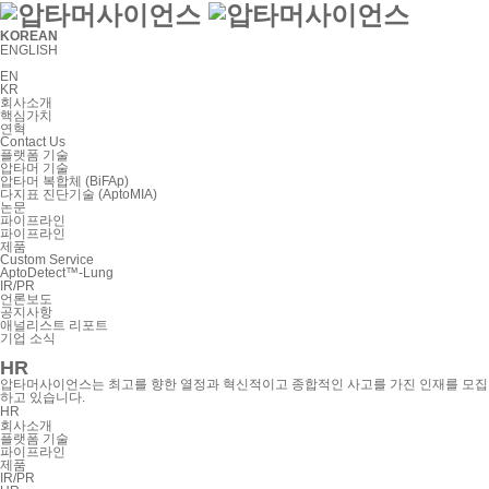
KOREAN
ENGLISH
EN
KR
회사소개
핵심가치
연혁
Contact Us
플랫폼 기술
압타머 기술
압타머 복합체 (BiFAp)
다지표 진단기술 (AptoMIA)
논문
파이프라인
파이프라인
제품
Custom Service
AptoDetect™-Lung
IR/PR
언론보도
공지사항
애널리스트 리포트
기업 소식
HR
압타머사이언스는 최고를 향한 열정과 혁신적이고
종합적인 사고를 가진 인재를 모집
하고 있습니다.
HR
회사소개
플랫폼 기술
파이프라인
제품
IR/PR