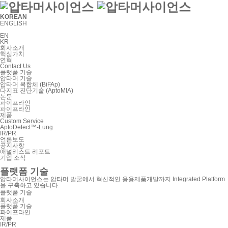
KOREAN
ENGLISH
EN
KR
회사소개
핵심가치
연혁
Contact Us
플랫폼 기술
압타머 기술
압타머 복합체 (BiFAp)
다지표 진단기술 (AptoMIA)
논문
파이프라인
파이프라인
제품
Custom Service
AptoDetect™-Lung
IR/PR
언론보도
공지사항
애널리스트 리포트
기업 소식
플랫폼 기술
압타머사이언스는 압타머 발굴에서 혁신적인 응용제품개발까지
Integrated Platform
을 구축하고 있습니다.
플랫폼 기술
회사소개
플랫폼 기술
파이프라인
제품
IR/PR