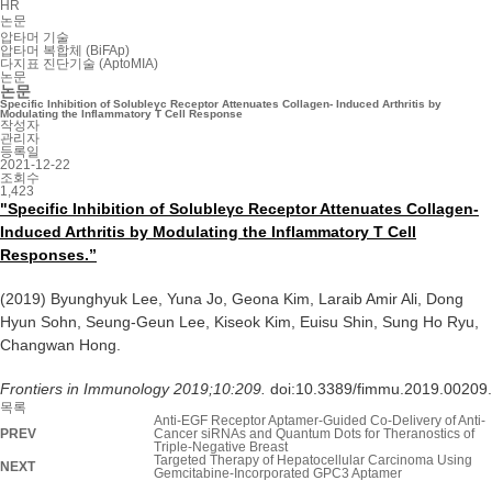
HR
논문
압타머 기술
압타머 복합체 (BiFAp)
다지표 진단기술 (AptoMIA)
논문
논문
Specific Inhibition of Solubleγc Receptor Attenuates Collagen- Induced Arthritis by
Modulating the Inflammatory T Cell Response
작성자
관리자
등록일
2021-12-22
조회수
1,423
"Specific Inhibition of Solubleγc Receptor Attenuates Collagen-
Induced Arthritis by Modulating the Inflammatory T Cell
Responses.”
(2019) Byunghyuk Lee, Yuna Jo, Geona Kim, Laraib Amir Ali, Dong
Hyun Sohn, Seung-Geun Lee, Kiseok Kim, Euisu Shin, Sung Ho Ryu,
Changwan Hong.
Frontiers in Immunology 2019;10:209.
doi:10.3389/fimmu.2019.00209.
목록
Anti-EGF Receptor Aptamer-Guided Co-Delivery of Anti-
PREV
Cancer siRNAs and Quantum Dots for Theranostics of
Triple-Negative Breast
Targeted Therapy of Hepatocellular Carcinoma Using
NEXT
Gemcitabine-Incorporated GPC3 Aptamer