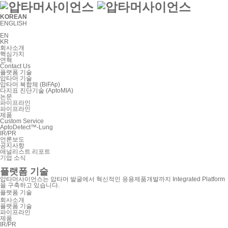
KOREAN
ENGLISH
EN
KR
회사소개
핵심가치
연혁
Contact Us
플랫폼 기술
압타머 기술
압타머 복합체 (BiFAp)
다지표 진단기술 (AptoMIA)
논문
파이프라인
파이프라인
제품
Custom Service
AptoDetect™-Lung
IR/PR
언론보도
공지사항
애널리스트 리포트
기업 소식
플랫폼 기술
압타머사이언스는 압타머 발굴에서 혁신적인 응용제품개발까지
Integrated Platform
을 구축하고 있습니다.
플랫폼 기술
회사소개
플랫폼 기술
파이프라인
제품
IR/PR