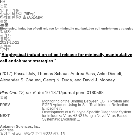
HR
논문
압타머 기술
압타머 복합체 (BiFAp)
다지표 진단기술 (AptoMIA)
논문
논문
Biophysical induction of cell release for minimally manipulative cell enrichment strategies
작성자
관리자
등록일
2021-12-22
조회수
1,747
Biophysical induction of cell release for minimally manipulative
"
cell enrichment strategies.
"
(2017) Pascal Joly, Thomas Schaus, Andrea Sass, Anke Dienelt,
Alexander S. Cheung, Georg N. Duda, and David J. Mooney.
Plos One 12, no. 6
. doi:10.1371/journal.pone.0180568.
목록
Monitoring of the Binding Between EGFR Protein and
PREV
EGFR Aptamer Using In-Situ Total Internal Reflection
Ellipsometry
Development of a Subtype-Specific Diagnostic System
NEXT
for Influenza Virus H3N2 Using a Novel Virus-Based
Systematic Evolution ...
Aptamer Sciences, Inc.
Address
경기도 성남시 분당구 판교로228번길 15,